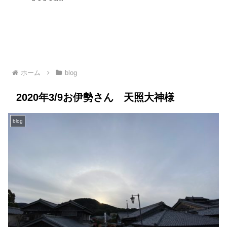
ゴ|
生
リ
ホーム
blog
2020年3/9お伊勢さん 天照大神様
blog