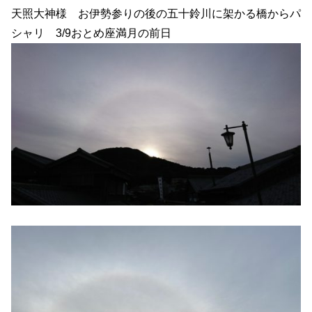
天照大神様 お伊勢参りの後の五十鈴川に架かる橋からパ
シャリ 3/9おとめ座満月の前日