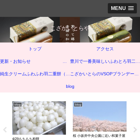
MENU
こざかいとらや
トップ
アクセス
更新・お知らせ
豊川で一番美味しいふわとろ羽二重餅いちご大福
純生クリームふわふわ羽二重餅（純生クリーム商品）
こざかいとらのVSOPブランデーケーキ
blog
blog
blog
bl
桜 小坂井中央公園に近い和菓子屋
純
4/29もちもち柏餅
ナ