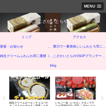
MENU
こざかいとらや
トップ
アクセス
更新・お知らせ
豊川で一番美味しいふわとろ羽二重餅いちご大福
純生クリームふわふわ羽二重餅（純生クリーム商品）
こざかいとらのVSOPブランデーケーキ
blog
blog
blog
bl
子屋
純生クリームロール｜チョコバナ
いちご一会（いちえ）スタンプラ
ふ
ナ｜マスカルポーネ｜抹茶｜イチ
リー2026/1/10～3/31 こざかいとら
川