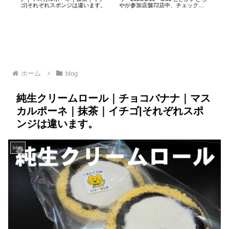
ゴ|それぞれスポンジは違います。
やが参加店舗72店中、チェックイ
『
ン1位を獲得しました。
て
ホーム
blog
純生クリームロール｜チョコバナナ｜マス
カルポーネ｜抹茶｜イチゴ|それぞれスポ
ンジは違います。
blog