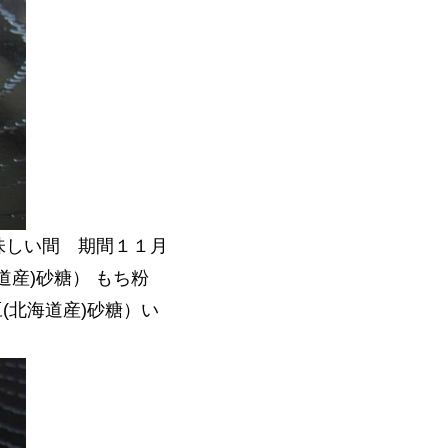
味しい間 期間１１月
産)砂糖） もち粉
(北海道産)砂糖）い