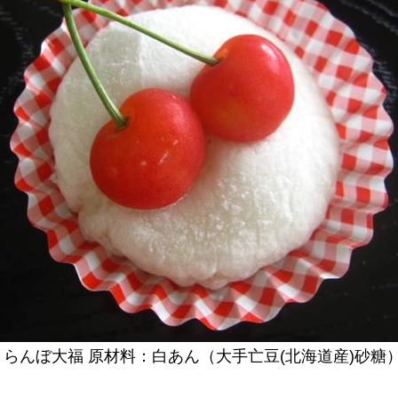
らんぼ大福 原材料：白あん（大手亡豆(北海道産)砂糖