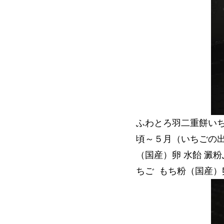
ふわとろ羽二重餅い
頃～５月（いちごの出
（国産）卵 水飴 澱
ちご もち粉（国産）卵